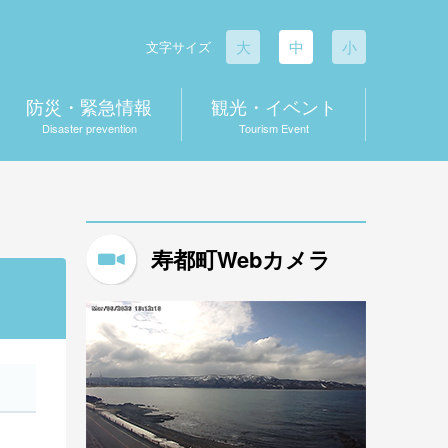
大
中
小
文字サイズ
防災・緊急情報
観光・イベント
Disaster prevention
Tourism Event
寿都町Webカメラ