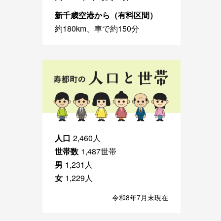
新千歳空港から（有料区間）
約180km、車で約150分
人口
2,460人
世帯数
1,487世帯
男
1,231人
女
1,229人
令和8年7月末現在