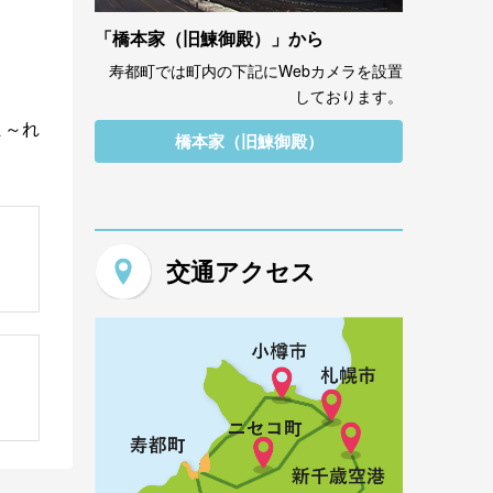
「橋本家（旧鰊御殿）」から
寿都町では町内の下記にWebカメラを設置
しております。
ま～れ
橋本家（旧鰊御殿）
交通アクセス