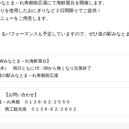
みなとま～れ寿都前広場にて海鮮屋台を開催します。
りを使用したおにぎりなど２日間限りでご提供！
ニューをご用意します。
によるパフォーマンスも予定していますので、ぜひ道の駅みなと
GWみなとま～れ海鮮屋台】
木） 両日ともに10：00から無くなり次第終了
道の駅みなとま～れ寿都前広場
【お問い合わせ】
ま～れ寿都 ０１３６-６２-２５５０
 商工観光係 ０１３６-６２-２６０２