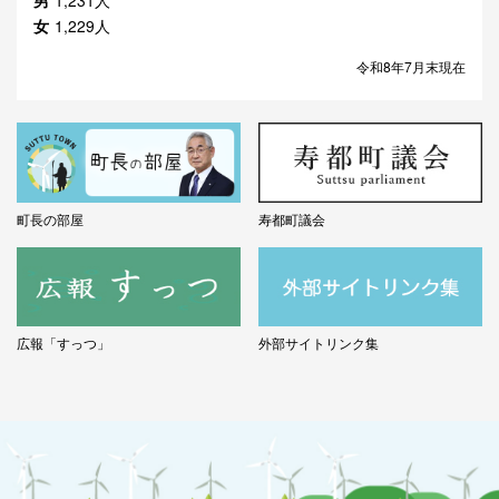
男
1,231人
女
1,229人
令和8年7月末現在
町長の部屋
寿都町議会
広報「すっつ」
外部サイトリンク集