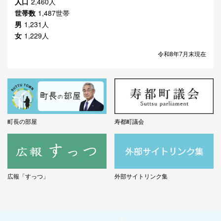
人口
2,460人
世帯数
1,487世帯
男
1,231人
女
1,229人
令和8年7月末現在
町長の部屋
寿都町議会
広報「すっつ」
外部サイトリンク集