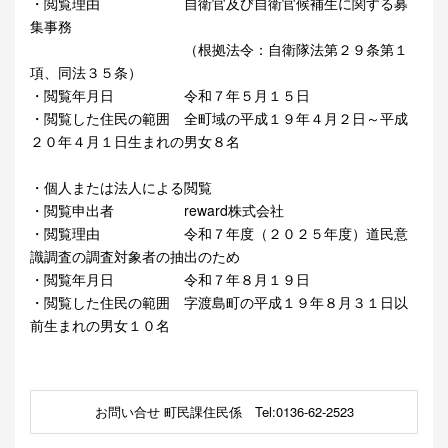
・閲覧理由 自衛官及び自衛官候補生に関する募
集事務
（根拠法令：自衛隊法第２９条第１
項、同法３５条）
・閲覧年月日 令和７年５月１５日
・閲覧した住民の範囲 全町域の平成１９年４月２日～平成
２０年４月１日生まれの男女８名
・個人または法人による閲覧
・閲覧申出者 reward株式会社
・閲覧理由 令和７年度（２０２５年度）道民意
識調査の調査対象者の抽出のため
・閲覧年月日 令和７年８月１９日
・閲覧した住民の範囲 字渡島町の平成１９年８月３１日以
前生まれの男女１０名
お問い合せ 町民課住民係 Tel:0136-62-2523