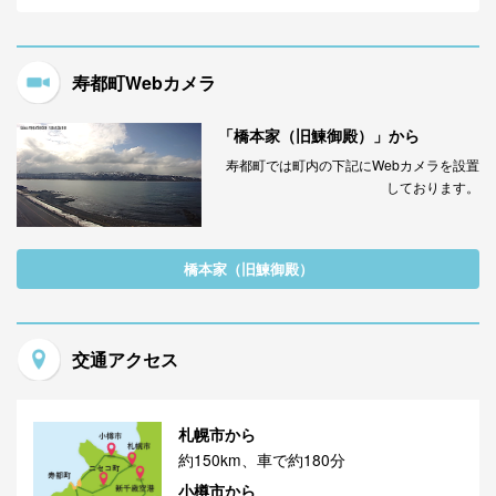
寿都町Webカメラ
「橋本家（旧鰊御殿）」から
寿都町では町内の下記にWebカメラを設置
しております。
橋本家（旧鰊御殿）
交通アクセス
札幌市から
約150km、車で約180分
小樽市から