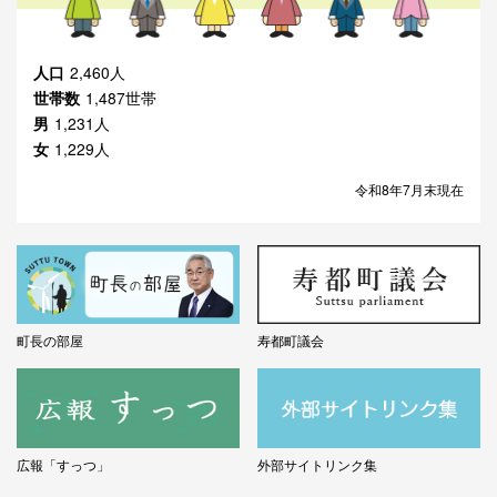
人口
2,460人
世帯数
1,487世帯
男
1,231人
女
1,229人
令和8年7月末現在
町長の部屋
寿都町議会
広報「すっつ」
外部サイトリンク集