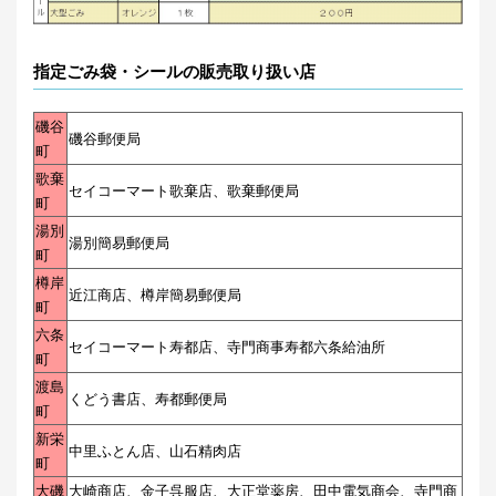
指定ごみ袋・シールの販売取り扱い店
磯谷
磯谷郵便局
町
歌棄
セイコーマート歌棄店、歌棄郵便局
町
湯別
湯別簡易郵便局
町
樽岸
近江商店、樽岸簡易郵便局
町
六条
セイコーマート寿都店、寺門商事寿都六条給油所
町
渡島
くどう書店、寿都郵便局
町
新栄
中里ふとん店、山石精肉店
町
大磯
大崎商店、金子呉服店、大正堂薬房、田中電気商会、寺門商