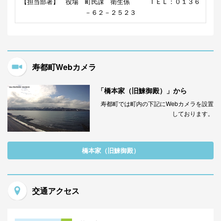
【担当部署】 役場 町民課 衛生係 ＴＥＬ：０１３６
－６２－２５２３
寿都町Webカメラ
「橋本家（旧鰊御殿）」から
寿都町では町内の下記にWebカメラを設置
しております。
橋本家（旧鰊御殿）
交通アクセス