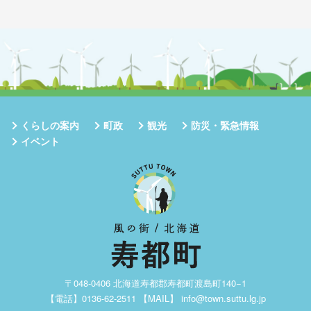
くらしの案内
町政
観光
防災・緊急情報
イベント
〒048-0406 北海道寿都郡寿都町渡島町140−1
【電話】0136-62-2511 【MAIL】
info@town.suttu.lg.jp