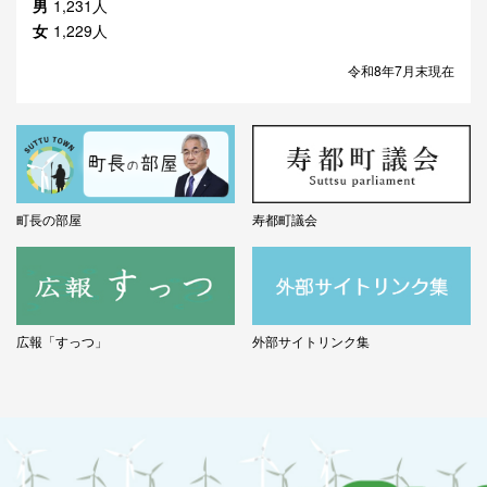
男
1,231人
女
1,229人
令和8年7月末現在
町長の部屋
寿都町議会
広報「すっつ」
外部サイトリンク集