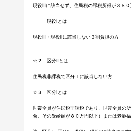
現役Ⅲに該当せず、住民税の課税所得が３８０
現役Ⅰとは
現役Ⅲ・現役Ⅱに該当しない３割負担の方
☆２ 区分Ⅱとは
住民税非課税で区分Ｉに該当しない方
☆３ 区分Ⅰとは
世帯全員が住民税非課税であり、世帯全員の所
合、その受給額が８０万円以下）または老齢福