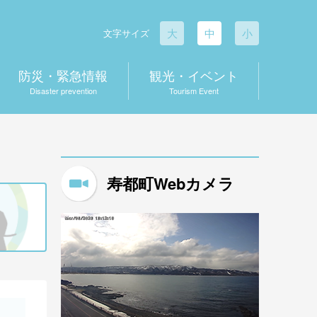
大
中
小
文字サイズ
防災・緊急情報
観光・イベント
Disaster prevention
Tourism Event
寿都町Webカメラ