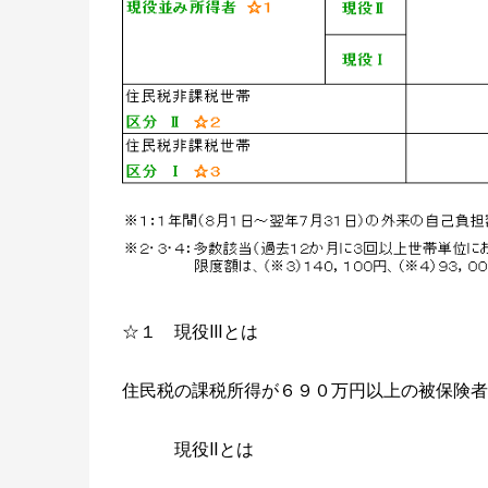
☆１ 現役Ⅲとは
住民税の課税所得が６９０万円以上の被保険者
現役Ⅱとは