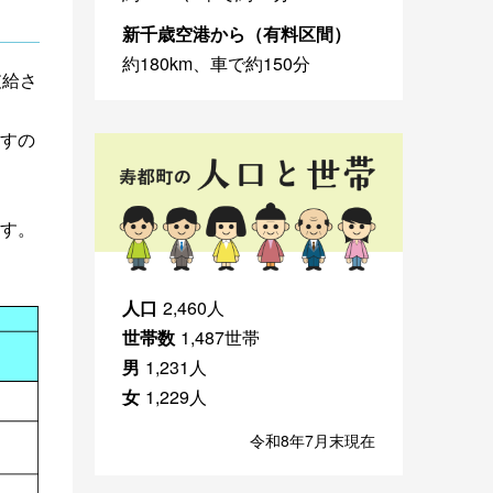
新千歳空港から（有料区間）
約180km、車で約150分
支給さ
すの
す。
人口
2,460人
世帯数
1,487世帯
男
1,231人
女
1,229人
令和8年7月末現在