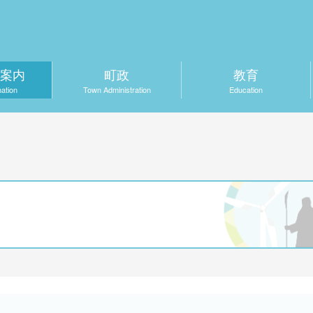
案内
町政
教育
mation
Town Administration
Education