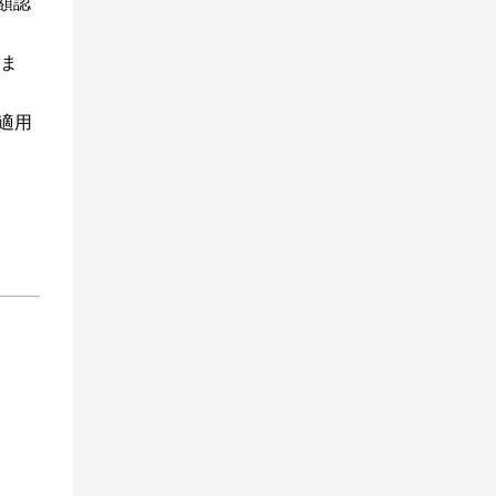
額認
ま
適用