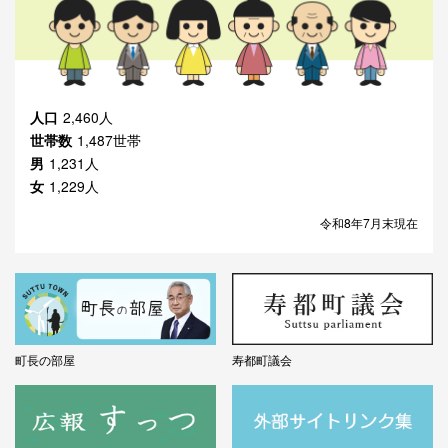
人口
2,460人
世帯数
1,487世帯
男
1,231人
女
1,229人
令和8年7月末現在
町長の部屋
寿都町議会