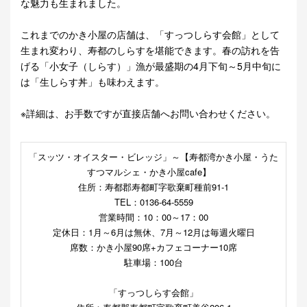
な魅力も生まれました。
これまでのかき小屋の店舗は、「すっつしらす会館」として
生まれ変わり、寿都のしらすを堪能できます。春の訪れを告
げる「小女子（しらす）」漁が最盛期の4月下旬～5月中旬に
は「生しらす丼」も味わえます。
※詳細は、お手数ですが直接店舗へお問い合わせください。
「スッツ・オイスター・ビレッジ」～【寿都湾かき小屋・うた
すつマルシェ・かき小屋cafe】
住所：寿都郡寿都町字歌棄町種前91-1
TEL：0136-64-5559
営業時間：10：00～17：00
定休日：1月～6月は無休、7月～12月は毎週火曜日
席数：かき小屋90席+カフェコーナー10席
駐車場：100台
「すっつしらす会館」