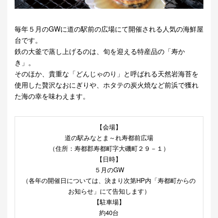
毎年５月のGWに道の駅前の広場にて開催される人気の海鮮屋
台です。
鉄の大釜で蒸し上げるのは、旬を迎える特産品の「寿か
き」。
そのほか、貴重な「どんじゃのり」と呼ばれる天然岩海苔を
使用した贅沢なおにぎりや、ホタテの炭火焼など前浜で獲れ
た海の幸を味わえます。
【会場】
道の駅みなとま～れ寿都前広場
（住所：寿都郡寿都町字大磯町２９－１）
【日時】
５月のGW
（各年の開催日については、決まり次第HP内「寿都町からの
お知らせ」にて告知します）
【駐車場】
約40台