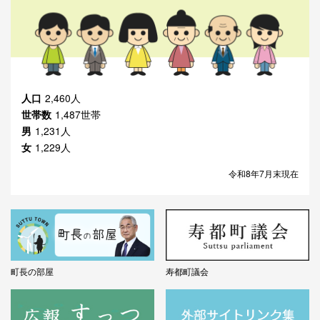
人口
2,460人
世帯数
1,487世帯
男
1,231人
女
1,229人
令和8年7月末現在
町長の部屋
寿都町議会