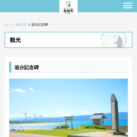
ホーム
観光
追分記念碑
観光
追分記念碑