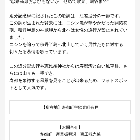
”忍路高原およびもないが せめて歌棄、磯谷まで”
追分記念碑に記されたこの歌詞は、江差追分の一節です。
この詞が生まれた背景には、ニシン漁が華やかだった開拓初
期、積丹半島の神威岬から北へは女性の通行が禁止されてい
ました。
ニシンを追って積丹半島へ北上していく男性たちに対する
切々たる慕情を歌っています。
この追分記念碑や恵比須神社からは寿都湾と白い風車群、さ
らには山々も一望でき、
寿都を象徴する風景を見ることが出来るため、フォトスポッ
トとして人気です。
【所在地】寿都町字歌棄町有戸
【お問合せ】
寿都町 産業振興課 商工観光係