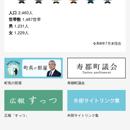
人口
2,460人
世帯数
1,487世帯
男
1,231人
女
1,229人
令和8年7月末現在
町長の部屋
寿都町議会
広報「すっつ」
外部サイトリンク集