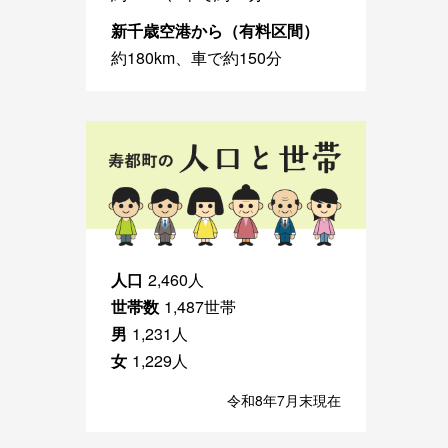
新千歳空港から（有料区間）
約180km、車で約150分
人口
2,460人
世帯数
1,487世帯
男
1,231人
女
1,229人
令和8年7月末現在