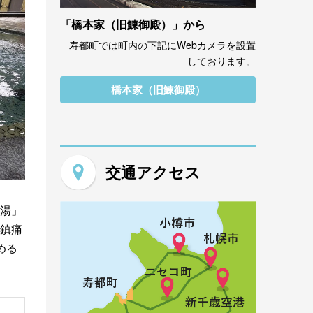
「橋本家（旧鰊御殿）」から
寿都町では町内の下記にWebカメラを設置
しております。
橋本家（旧鰊御殿）
交通アクセス
湯」
鎮痛
める