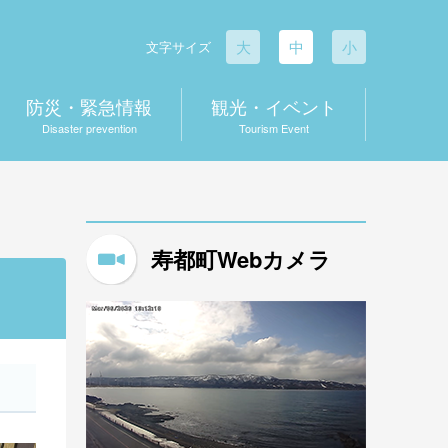
大
中
小
文字サイズ
防災・緊急情報
観光・イベント
Disaster prevention
Tourism Event
寿都町Webカメラ