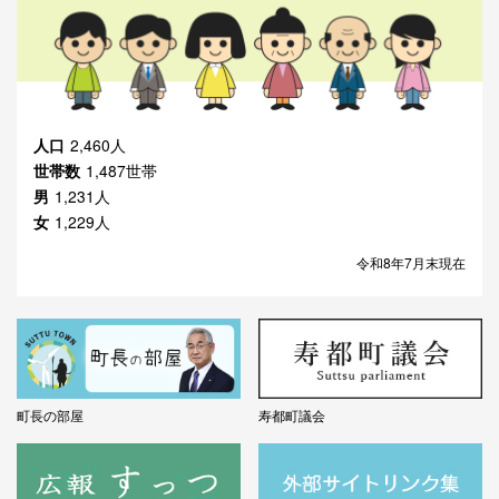
人口
2,460人
世帯数
1,487世帯
男
1,231人
女
1,229人
令和8年7月末現在
町長の部屋
寿都町議会