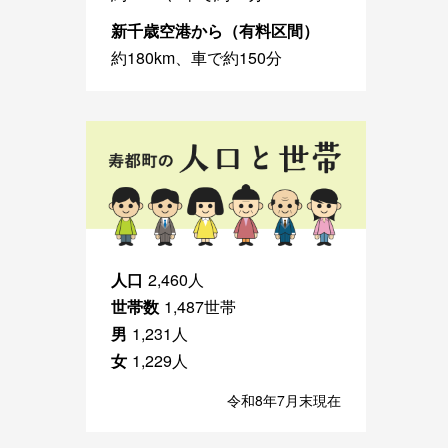
新千歳空港から（有料区間）
約180km、車で約150分
人口
2,460人
世帯数
1,487世帯
男
1,231人
女
1,229人
令和8年7月末現在