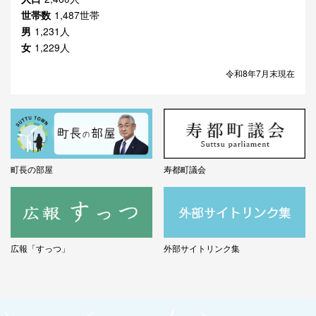
世帯数
1,487世帯
男
1,231人
女
1,229人
令和8年7月末現在
町長の部屋
寿都町議会
広報「すっつ」
外部サイトリンク集