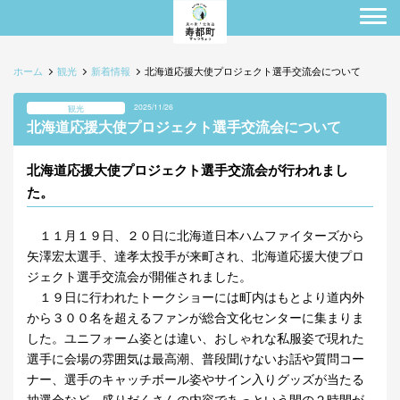
ホーム
観光
新着情報
北海道応援大使プロジェクト選手交流会について
2025/11/26
観光
北海道応援大使プロジェクト選手交流会について
北海道応援大使プロジェクト選手交流会が行われまし
た。
１１月１９日、２０日に北海道日本ハムファイターズから
矢澤宏太選手、達孝太投手が来町され、北海道応援大使プロ
ジェクト選手交流会が開催されました。
１９日に行われたトークショーには町内はもとより道内外
から３００名を超えるファンが総合文化センターに集まりま
した。ユニフォーム姿とは違い、おしゃれな私服姿で現れた
選手に会場の雰囲気は最高潮、普段聞けないお話や質問コー
ナー、選手のキャッチボール姿やサイン入りグッズが当たる
抽選会など、盛りだくさんの内容であっという間の２時間が